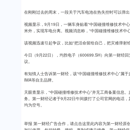
在刚刚过去的周末，一段关于汽车电池在热失控时可以弹出
视频显示，9月19日，一辆车身贴着“中国碰撞维修技术中
米外，实现车电分离。视频消息称，“中国碰撞维修技术中
该视频迅速引起争议，比如“把活命留给自己，把灾难弹射给
今日（9月22日），均胜电子（600699.SH）向第一财
议。
有知情人士告诉第一财经，该“中国碰撞维修技术中心”属于麦特
IMA等自主品牌。
天眼查显示，“中国碰撞维修技术中心”并无工商备案信息。
务。第一财经记者于9月22日午间拨打了公司官网的电话
均为空号。
举报 第一财经广告合作，请点击这里此内容为第一财经原
加以使用，包括转载、摘编、复制或建立镜像。第一财经保