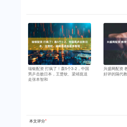
瑞银配资 打疯了！轰5个3-2，中国
兴盛网配资 
男乒击败日本，王楚钦、梁靖崑送
好评的隔代
走张本智和
本文评分
*