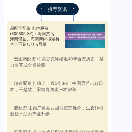
推荐资讯
易配宝配资 电声股份
(300805.SZ)：海南赏岳、
海南谨创、海南博舜拟减持
合计不超1.71%股份
​宏图网配资 中美史克终结近40年合资历史！赫
力昂完成全资控股
​瑞银配资 打疯了！轰5个3-2，中国男乒击败日
本，王楚钦、梁靖崑送走张本智和
​盟配资 山西广灵县西甜瓜进京推介，生态种植
新技术助力产业升级
​可盈配资 首批21个跨区域质量强链联动项目发