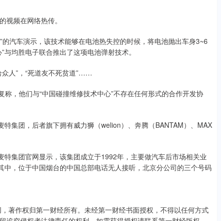
的视频在网络热传。
心”的汽车演示，该技术能够在电池热失控的时候，将电池抛出车身3~6
心”与均胜电子联合推出了这项电池弹射技术。
众人”，“死道友不死贫道”……
经回复称，他们与“中国碰撞维修技术中心”不存在任何形式的合作开发协
集团，后者旗下拥有威力狮（welion）、奔腾（BANTAM）、MAX
麦特集团官网显示，该集团成立于1992年，主要做汽车后市场相关业
，其中，位于中国烟台的中国总部电话无人接听，北京分公司的三个号码
创，著作权归第一财经所有。未经第一财经书面授权，不得以任何方式
留追究侵权者法律责任的权利。如需获得授权请联系第一财经版权