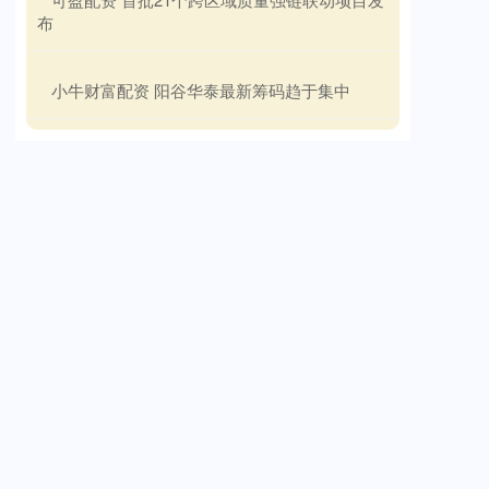
布
​小牛财富配资 阳谷华泰最新筹码趋于集中