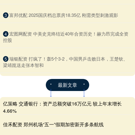
​富邦优配 2025国庆档总票房18.35亿 刚需类型刺激观影
3
​宏图网配资 中美史克终结近40年合资历史！赫力昂完成全资
4
控股
​瑞银配资 打疯了！轰5个3-2，中国男乒击败日本，王楚钦、
5
梁靖崑送走张本智和
最新文章
亿策略 交通银行：资产总额突破16万亿元 较上年末增长
4.66%
佳禾配资 郑州机场“五一”假期加密新开多条航线