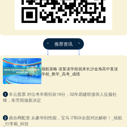
推荐资讯
领航策略 读复读学校就来长沙金海高中复读
学校_教学_高考_成绩
​丰云股票 对位考辛斯狂砍19分，02年易建联接班人征服杜
1
锋，朱芳雨做新决定
​鼎合网配资 从豪华到性能，宝马 i7和iX全面对比解析！_续航
2
_行李厢_科技