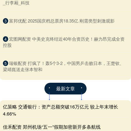
_行李厢_科技
​富邦优配 2025国庆档总票房18.35亿 刚需类型刺激观影
3
​宏图网配资 中美史克终结近40年合资历史！赫力昂完成全资
4
控股
​瑞银配资 打疯了！轰5个3-2，中国男乒击败日本，王楚钦、
5
梁靖崑送走张本智和
最新文章
亿策略 交通银行：资产总额突破16万亿元 较上年末增长
4.66%
佳禾配资 郑州机场“五一”假期加密新开多条航线