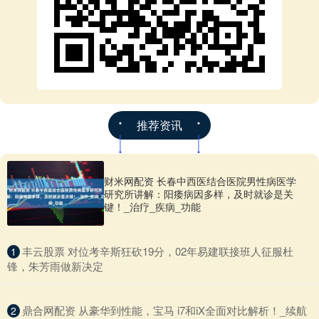
推荐资讯
财米网配资 长春中西医结合医院男性病医学
研究所讲解：阳痿病因多样，及时就诊是关
键！_治疗_疾病_功能
​丰云股票 对位考辛斯狂砍19分，02年易建联接班人征服杜
1
锋，朱芳雨做新决定
​鼎合网配资 从豪华到性能，宝马 i7和iX全面对比解析！_续航
2