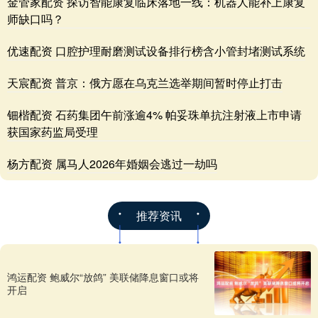
金管家配资 探访智能康复临床落地一线：机器人能补上康复
师缺口吗？
优速配资 口腔护理耐磨测试设备排行榜含小管封堵测试系统
天宸配资 普京：俄方愿在乌克兰选举期间暂时停止打击
钿楷配资 石药集团午前涨逾4% 帕妥珠单抗注射液上市申请
获国家药监局受理
杨方配资 属马人2026年婚姻会逃过一劫吗
推荐资讯
鸿运配资 鲍威尔“放鸽” 美联储降息窗口或将
开启