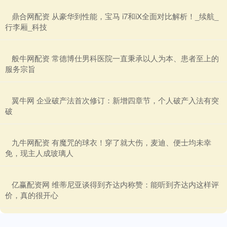
​鼎合网配资 从豪华到性能，宝马 i7和iX全面对比解析！_续航_
行李厢_科技
​般牛网配资 常德博仕男科医院一直秉承以人为本、患者至上的
服务宗旨
​翼牛网 企业破产法首次修订：新增四章节，个人破产入法有突
破
​九牛网配资 有魔咒的球衣！穿了就大伤，麦迪、便士均未幸
免，现主人成玻璃人
​亿赢配资网 维蒂尼亚谈得到齐达内称赞：能听到齐达内这样评
价，真的很开心