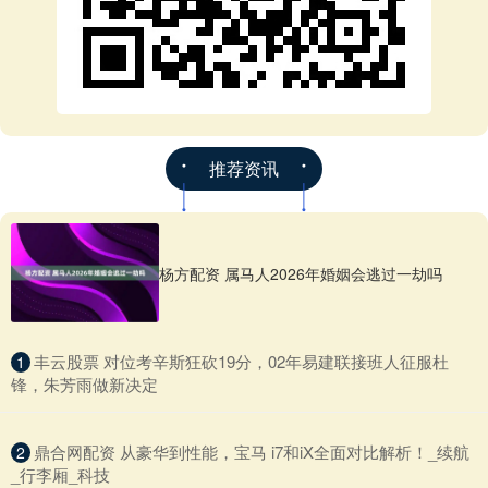
推荐资讯
杨方配资 属马人2026年婚姻会逃过一劫吗
​丰云股票 对位考辛斯狂砍19分，02年易建联接班人征服杜
1
锋，朱芳雨做新决定
​鼎合网配资 从豪华到性能，宝马 i7和iX全面对比解析！_续航
2
_行李厢_科技