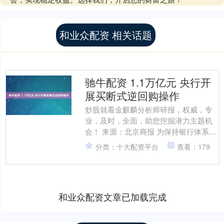
和业众配资 相关话题
驰牛配资 1.1万亿元 央行开
展买断式逆回购操作
炒股就看金麒麟分析师研报，权威，专
业，及时，全面，助您挖掘潜力主题机
会！ 来源：北京商报 为保持银行体系流
动性充裕，2025年10月9日，中国人民银
分类：十大配资平台
查看：179
行（以下简称....
和业众配资文章已加载完成