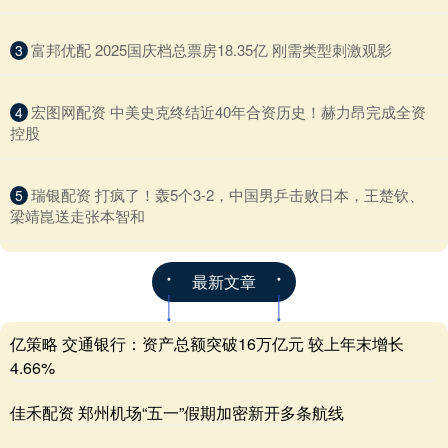
​富邦优配 2025国庆档总票房18.35亿 刚需类型刺激观影
3
​宏图网配资 中美史克终结近40年合资历史！赫力昂完成全资
4
控股
​瑞银配资 打疯了！轰5个3-2，中国男乒击败日本，王楚钦、
5
梁靖崑送走张本智和
最新文章
亿策略 交通银行：资产总额突破16万亿元 较上年末增长
4.66%
佳禾配资 郑州机场“五一”假期加密新开多条航线