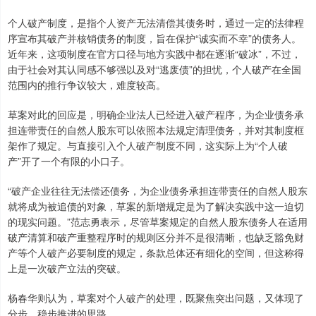
个人破产制度，是指个人资产无法清偿其债务时，通过一定的法律程
序宣布其破产并核销债务的制度，旨在保护“诚实而不幸”的债务人。
近年来，这项制度在官方口径与地方实践中都在逐渐“破冰”，不过，
由于社会对其认同感不够强以及对“逃废债”的担忧，个人破产在全国
范围内的推行争议较大，难度较高。
草案对此的回应是，明确企业法人已经进入破产程序，为企业债务承
担连带责任的自然人股东可以依照本法规定清理债务，并对其制度框
架作了规定。与直接引入个人破产制度不同，这实际上为“个人破
产”开了一个有限的小口子。
“破产企业往往无法偿还债务，为企业债务承担连带责任的自然人股东
就将成为被追债的对象，草案的新增规定是为了解决实践中这一迫切
的现实问题。”范志勇表示，尽管草案规定的自然人股东债务人在适用
破产清算和破产重整程序时的规则区分并不是很清晰，也缺乏豁免财
产等个人破产必要制度的规定，条款总体还有细化的空间，但这称得
上是一次破产立法的突破。
杨春华则认为，草案对个人破产的处理，既聚焦突出问题，又体现了
分步、稳步推进的思路。