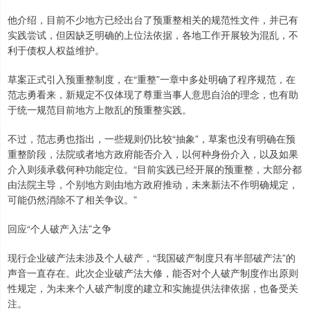
他介绍，目前不少地方已经出台了预重整相关的规范性文件，并已有
实践尝试，但因缺乏明确的上位法依据，各地工作开展较为混乱，不
利于债权人权益维护。
草案正式引入预重整制度，在“重整”一章中多处明确了程序规范，在
范志勇看来，新规定不仅体现了尊重当事人意思自治的理念，也有助
于统一规范目前地方上散乱的预重整实践。
不过，范志勇也指出，一些规则仍比较“抽象”，草案也没有明确在预
重整阶段，法院或者地方政府能否介入，以何种身份介入，以及如果
介入则须承载何种功能定位。“目前实践已经开展的预重整，大部分都
由法院主导，个别地方则由地方政府推动，未来新法不作明确规定，
可能仍然消除不了相关争议。”
回应“个人破产入法”之争
现行企业破产法未涉及个人破产，“我国破产制度只有半部破产法”的
声音一直存在。此次企业破产法大修，能否对个人破产制度作出原则
性规定，为未来个人破产制度的建立和实施提供法律依据，也备受关
注。