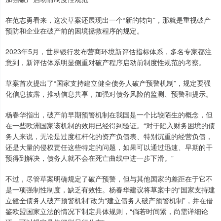
在范志勇看来，这次草案还展现出一个“新的转向”，那就是重视破产
预防和企业在破产前的困境拯救程序的规定。
2023年5月，世界银行发布营商环境新评估指标体系，多名专家都注
意到，新评估体系明显侧重对破产程序启动前制度性规范的考察。
草案首次提出了“国家支持建立健全债务人破产预警机制”，规定要强
化信息披露，推动信息共享，加强对债务风险的监测、预警和提示。
杨春华指出，破产前早期预警机制在我国是一个比较陌生的概念，但
在一些欧洲国家该机制的效用已经得到验证。“对于陷入财务困境的债
务人来说，无论是过度杠杆化的资产负债表、特别沉重的经营负债，
还是大量的侵权责任这些特定的问题，如果可以通过迅速、早期的干
预得到解决，债务人就不会在死亡曲线中进一步下滑。”
不过，尽管草案明确规定了破产预警，但与其他国家的差距在于它不
是一项强制性制度，缺乏有效性。杨春华建议将草案中的“国家支持建
立健全债务人破产预警机制”改为“建立债务人破产预警机制”，并在借
鉴欧盟国家立法的情况下制定具体规则，“倘若时间紧，尚需详细论