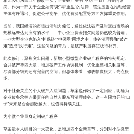
相比公司法四五年修改一次，企业破产法的“不动”一直广为业内诟
病。作为一部关于企业如何“死”与“重生”的法律，该法应当在推动经营
主体有序退出、促进公平竞争、优化资源配置等方面发挥重要作用。
当前，我国经济的市场出清能力偏低，通过依法破产及时退出市场的
规模远未达到应有的水平——中小企业资金拖欠问题仍然较为普遍，
一些大型企业也陷入“担保链”“担保圈”困境之中，债务清理慢和“破产
难”造成“执行难”。这些问题的背后，是破产制度存短板待补齐。
此次修订，聚焦突出问题，新增小型微型企业破产程序的特别规定、
合并破产等四大章，增加破产工作协调机制，优化重整相关制度等，
尽管部分细则还有完善的空间，但总体来看，修改幅度很大，亮点很
多。
对于社会关注的个人破产入法问题，草案也作出了一定回应，明确为
企业债务承担连带责任的自然人股东可清理债务。这一有限放开的“口
子”未来是否会越敞越大，也值得持续关注。
为小微企业量身定制破产程序
草案最令人瞩目的一大变化，是增加四个全新章节，分别对小型微型