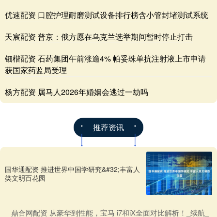
优速配资 口腔护理耐磨测试设备排行榜含小管封堵测试系统
天宸配资 普京：俄方愿在乌克兰选举期间暂时停止打击
钿楷配资 石药集团午前涨逾4% 帕妥珠单抗注射液上市申请
获国家药监局受理
杨方配资 属马人2026年婚姻会逃过一劫吗
推荐资讯
国华通配资 推进世界中国学研究&#32;丰富人
类文明百花园
​鼎合网配资 从豪华到性能，宝马 i7和iX全面对比解析！_续航_