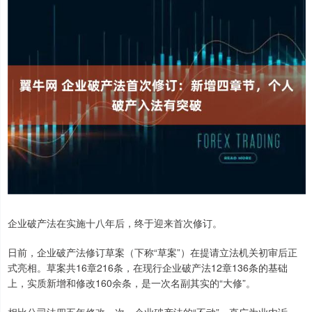
企业破产法在实施十八年后，终于迎来首次修订。
日前，企业破产法修订草案（下称“草案”）在提请立法机关初审后正
式亮相。草案共16章216条，在现行企业破产法12章136条的基础
上，实质新增和修改160余条，是一次名副其实的“大修”。