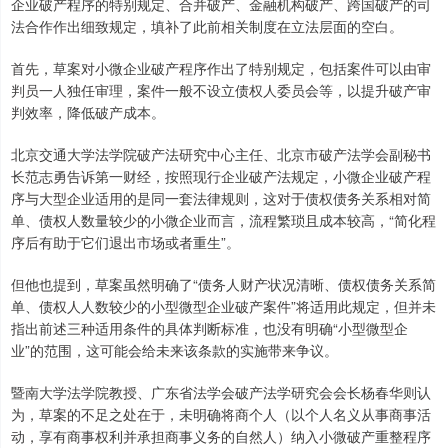
企业破产程序的特别规定、合并破产、金融机构破产、跨国破产的司
法合作作出细致规定，填补了此前相关制度在立法层面的空白。
首先，草案对小微企业破产程序作出了特别规定，包括案件可以由审
判员一人独任审理，案件一般不设立债权人委员会等，以提升破产审
判效率，降低破产成本。
北京交通大学法学院破产法研究中心主任、北京市破产法学会副秘书
长范志勇告诉第一财经，按照现行企业破产法规定，小微企业破产程
序与大型企业适用的是同一套法律规则，这对于债权债务关系相对简
单、债权人数量较少的小微企业而言，流程繁琐且成本较高，“简化程
序后有助于它们退出市场或者重生”。
但他也提到，草案虽然明确了“债务人财产状况清晰、债权债务关系简
单、债权人人数较少的小型微型企业破产案件”将适用此规定，但并未
指出前述三种适用条件的具体判断标准，也没有明确“小型微型企
业”的范围，这可能会给未来该条款的实施带来争议。
暨南大学法学院教授、广东省法学会破产法学研究会会长杨春华则认
为，草案的不足之处在于，未明确将商个人（以个人名义从事商事活
动，享有商事权利并承担商事义务的自然人）纳入小微破产重整程序