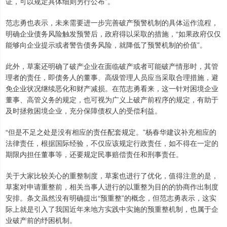
证，可以规定具体细则另行公布”。
范志勇也表示，未来需要进一步完善破产预警机制的具体运作流程，
明确企业债务风险触发预警后，政府得以采取的措施，“如果政府仅仅
能够向企业提示或者警告债务风险，就降低了预警机制的价值”。
此外，草案还明确了破产企业在面临破产或者可能破产情形时，其管
理者的责任，即债务人的董事、高级管理人员应当采取合理措施，避
免企业状况继续恶化和财产减损。在范志勇看来，这一针对困境企业
董事、高管义务的规定，也可视为广义上破产前程序的规定，有助于
及时拯救困境企业，充分保障债权人的受偿利益。
“但是不足之处是没有相应的责任配套规定。”杨春华建议补充相应的
法律责任，根据国际经验，不仅应该规定行政责任，如不得在一定的
期限内担任董事等，还要规定民事赔偿责任和刑事责任。
关于大家比较关心的重整制度，草案也进行了优化，值得注意的是，
草案对申请重整前，相关当事人进行的以重整为目的的协商作出制度
安排。条文虽然没有明确提出“预重整”的概念，但范志勇表示，这实
际上就是引入了我国近年来地方实践中实施的预重整机制，也属于企
业破产前的纾困机制。