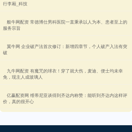
行李厢_科技
​般牛网配资 常德博仕男科医院一直秉承以人为本、患者至上的
服务宗旨
​翼牛网 企业破产法首次修订：新增四章节，个人破产入法有突
破
​九牛网配资 有魔咒的球衣！穿了就大伤，麦迪、便士均未幸
免，现主人成玻璃人
​亿赢配资网 维蒂尼亚谈得到齐达内称赞：能听到齐达内这样评
价，真的很开心