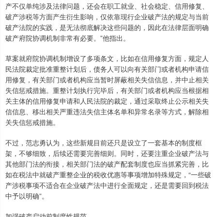
产不仅单纯涉及法律问题，还会在职工就业、社会稳定、信用修复、
破产涉税等方面产生衍生影响，仅依靠现行企业破产法的规定与当前
破产法院的实践，是无法彻底解决这些问题的，因此在法律层面明确
破产府院协调机制非常有必要。”他指出。
草案就府院协调机制增设了多项条文，比如在信用修复方面，规定人
民法院裁定批准重整计划后，债务人可以向有关部门或者机构申请信
用修复，有关部门或者机构应当暂时屏蔽相关失信信息，并中止相关
失信惩戒措施。重整计划执行完毕后，有关部门或者机构应当根据相
关主体的信用修复申请和人民法院的裁定，通过采取终止公示相关失
信信息、移出相关严重违法失信主体名单和异常名录等方式，解除相
关失信惩戒措施。
不过，范志勇认为，这些新规目前还只是设立了一套基本的制度框
架，不够细致，后续还需要完善细则。同时，还要注重企业破产法与
其他部门法的衔接，相关部门法的破产配套制度也应当抓紧完善，比
如在税法中就破产重整企业的税收优惠等事项增加特殊规定，“一些破
产涉税事项不适合在企业破产法中进行全面规定，还是需要回到税法
中予以明确”。
加强破产启动前制度性规范