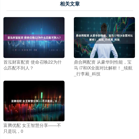
相关文章
首泓财富配资 使命召唤22为什
鼎合网配资 从豪华到性能，宝
么匹配不到人？
马 i7和iX全面对比解析！_续航
_行李厢_科技
富腾优配 女王智慧分享——不
只是玩，0