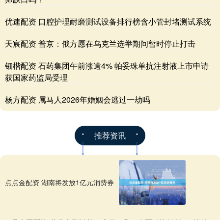
优速配资 口腔护理耐磨测试设备排行榜含小管封堵测试系统
天宸配资 普京：俄方愿在乌克兰选举期间暂时停止打击
钿楷配资 石药集团午前涨逾4% 帕妥珠单抗注射液上市申请
获国家药监局受理
杨方配资 属马人2026年婚姻会逃过一劫吗
推荐资讯
点点金配资 湖南将发放1亿元消费券