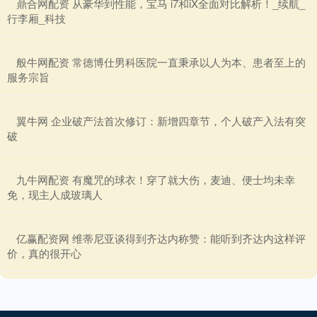
​鼎合网配资 从豪华到性能，宝马 i7和iX全面对比解析！_续航_
行李厢_科技
​般牛网配资 常德博仕男科医院一直秉承以人为本、患者至上的
服务宗旨
​翼牛网 企业破产法首次修订：新增四章节，个人破产入法有突
破
​九牛网配资 有魔咒的球衣！穿了就大伤，麦迪、便士均未幸
免，现主人成玻璃人
​亿赢配资网 维蒂尼亚谈得到齐达内称赞：能听到齐达内这样评
价，真的很开心