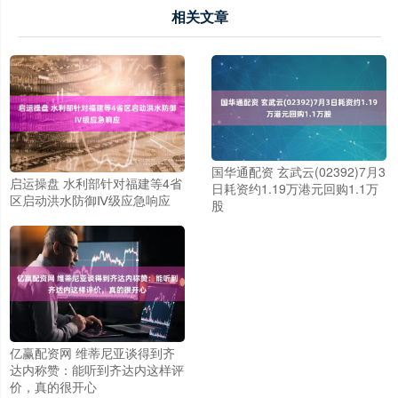
相关文章
国华通配资 玄武云(02392)7月3
启运操盘 水利部针对福建等4省
日耗资约1.19万港元回购1.1万
区启动洪水防御Ⅳ级应急响应
股
亿赢配资网 维蒂尼亚谈得到齐
达内称赞：能听到齐达内这样评
价，真的很开心