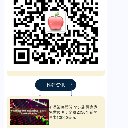
推荐资讯
沪深策略联盟 华尔街预言家
惊世预测：金价2030年前将
冲击10000美元