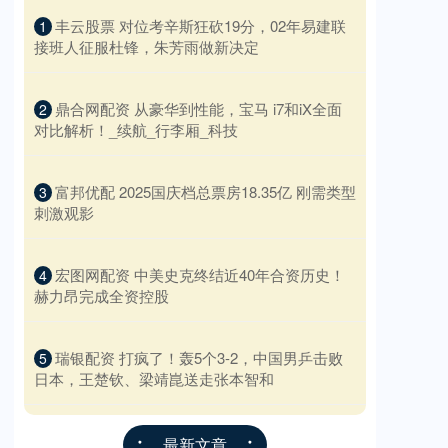
​丰云股票 对位考辛斯狂砍19分，02年易建联
1
接班人征服杜锋，朱芳雨做新决定
​鼎合网配资 从豪华到性能，宝马 i7和iX全面
2
对比解析！_续航_行李厢_科技
​富邦优配 2025国庆档总票房18.35亿 刚需类型
3
刺激观影
​宏图网配资 中美史克终结近40年合资历史！
4
赫力昂完成全资控股
​瑞银配资 打疯了！轰5个3-2，中国男乒击败
5
日本，王楚钦、梁靖崑送走张本智和
最新文章