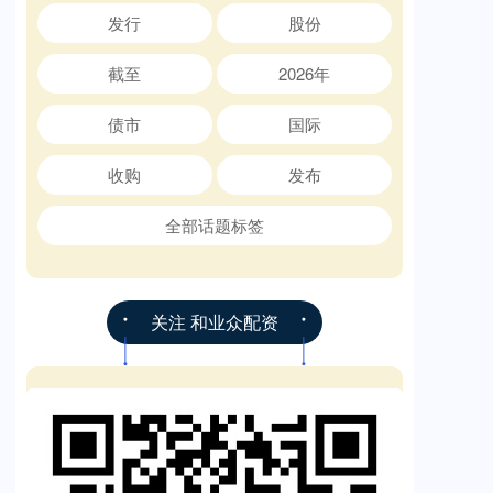
发行
股份
截至
2026年
债市
国际
收购
发布
全部话题标签
关注 和业众配资