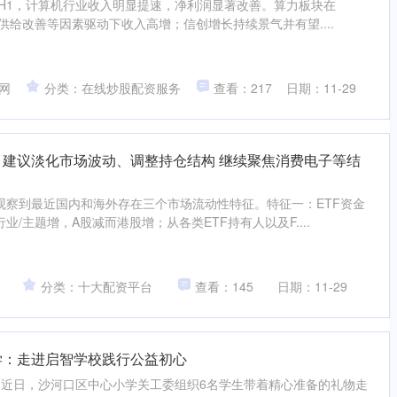
5H1，计算机行业收入明显提速，净利润显著改善。算力板块在
、供给改善等因素驱动下收入高增；信创增长持续景气并有望....
网
分类：在线炒股配资服务
查看：217
日期：11-29
：建议淡化市场波动、调整持仓结构 继续聚焦消费电子等结
观察到最近国内和海外存在三个市场流动性特征。特征一：ETF资金
/主题增，A股减而港股增；从各类ETF持有人以及F....
分类：十大配资平台
查看：145
日期：11-29
学：走进启智学校践行公益初心
日，沙河口区中心小学关工委组织6名学生带着精心准备的礼物走