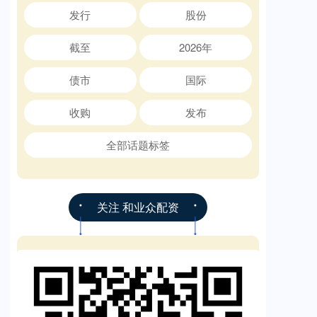
发行
股份
截至
2026年
债市
国际
收购
发布
全部话题标签
关注 和业众配资