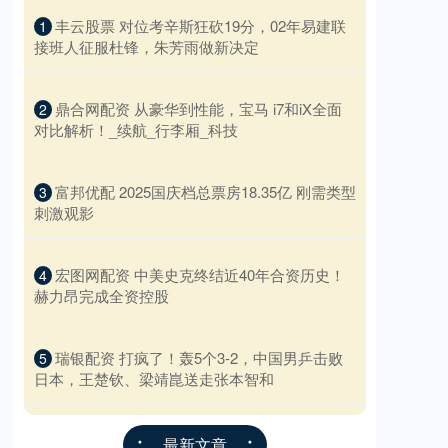
​丰云股票 对位考辛斯狂砍19分，02年易建联
1
接班人征服杜锋，朱芳雨做新决定
​鼎合网配资 从豪华到性能，宝马 i7和iX全面
2
对比解析！_续航_行李厢_科技
​富邦优配 2025国庆档总票房18.35亿 刚需类型
3
刺激观影
​宏图网配资 中美史克终结近40年合资历史！
4
赫力昂完成全资控股
​瑞银配资 打疯了！轰5个3-2，中国男乒击败
5
日本，王楚钦、梁靖崑送走张本智和
最新文章