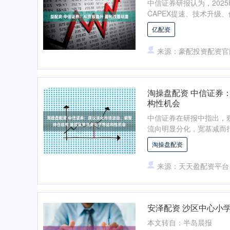
中信证券研报认为，202
CAPEX提速、技术升级
亿配资
来源：豪配投资配资官
淘操盘配资 中信证券
构性机会
中信证券在研报中指出，
流向明显分化，宽基减而行业
淘操盘配资
来源：天天盈配资平台
安泽配资 沙区中心小
本文转自：半岛晨报 近