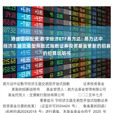
易方达中证数字经济主题交易型开放式指数 证券投资基金 更新的招募说明书 基金管理人：易方达基金管理有限公司 基金托管人：交通银行股份有限公司 二〇二五年七月 重要提示 字经济主题交易型开放式指数证券投资基金注册的批复》（证监许可2024424 号）、 集备案的回函》（机构司函20242018 号）进行募集。本基金基金合同于 2025 年 7 月 7 日正式生效。 注册，但中国证监会对本基金募集的注册，并不表明其对本基金的投资价值、市场前景和 收益作出实质性判断或保证，也不表明投资于本基金没有风险。 基金管理人依照恪尽职守、诚实信用、谨慎勤勉的原则管理和运用基金财产，但不保 证基金一定盈利，也不保证最低收益。 （1）样本空间 同中证全指指数的样本空间 （2）选样方法 证券； 基础设施领域：通信设备、电子设备、电脑与外围设备、半导体等； 主要应用领域：线上购物、快递物流、影视娱乐、网络游戏、视频直播、在线教育、 远程医疗、车联网等； 值占比分配样本数量。分别在基础设施领域和主要应用领域内，按照过去一年日均总市值 由高到低排名选样，合计选取 50 只证券作为指数样本。 （3）指数计算 指数计算公式为：报告期指数=报告期样本的调整市值/除数×1000 其中，调整市值=∑（证券价格×调整股本数×权重因子）。调整股本数的计算方 法、除数修正方法参见中证指数有限公司网站发布的计算与维护细则。权重因子介于 0 和 有关标的指数具体编制方案等指数信息详见中证指数有限公司网站，网址： www.csindex.com.cn。 金资产的 80%且不低于基金资产净值的 90%，其投资目标是紧密跟踪标的指数，追求跟踪 偏离度和跟踪误差的最小化。本基金投资于证券期货市场，基金净值会因为证券期货市场 波动等因素产生波动，投资有风险，投资者在投资本基金前，请认真阅读本基金招募说明 书、基金合同、基金产品资料概要等信息披露文件，全面认识本基金产品的风险收益特征 和产品特性，充分考虑自身的风险承受能力，理性判断市场，自主判断基金的投资价值， 对投资基金的意愿、时机、数量等投资行为作出独立决策，承担基金投资中可能出现的各 类风险。 投资本基金可能遇到的主要风险包括：本基金特有风险、市场风险、管理风险、流动 性风险、本基金法律文件中涉及基金风险特征的表述与销售机构对基金的风险评级可能不 一致的风险、税收风险及其他风险等。本基金特有风险包括：（1）指数化投资的风险， 包括标的指数回报与股票市场平均回报偏离的风险、标的指数发布时间较短的风险、标的 指数成份股主要集中于数字经济主题的行业集中风险、标的指数波动的风险、部分成份股 权重较大的风险、标的指数编制方案带来的风险、标的指数变更的风险、基金投资组合回 报与标的指数回报偏离的风险、跟踪误差控制未达约定目标的风险、标的指数值计算出错 的风险、指数编制机构停止服务的风险等；（2）ETF 运作的风险，包括可接受股票认购 导致的风险、参考 IOPV 决策和 IOPV 计算错误的风险、基金交易价格与份额净值发生偏 离的风险、成份股停牌的风险、投资人申购失败的风险、投资人赎回失败的风险、申购赎 回清单中设置较低的申购/赎回份额上限的风险、沪市成份证券申赎处理规则带来的风险、 申购赎回清单差错风险、申购赎回清单标识设置不合理的风险、基金份额赎回对价的变现 风险、套利风险、基金收益分配后基金份额净值低于面值的风险、第三方机构服务的风险、 退市风险等；（3）投资特定品种（包括股指期货、国债期货、股票期权等金融衍生品、 资产支持证券、存托凭证等）的特有风险；（4）参与转融通证券出借业务的风险等。 本基金的具体运作特点详见基金合同和招募说明书的约定。投资本基金可能面临的一 般风险及特有风险详见本招募说明书的“风险揭示”部分。 货币市场基金。本基金为指数型基金，主要采用完全复制法跟踪标的指数的表现，具有与 标的指数相似的风险收益特征。 日可以赎回；当日申购的基金份额，当日可以竞价卖出，次一交易日可以赎回。 投资者投资于本基金前请认真阅读证券交易所和登记结算机构关于 ETF 的相关业务规 则及其不时的更新，确保具备相关专业知识、清楚了解相关规则流程后方可参与本基金的 认购、申购、赎回及交易。投资者一旦认购、申购或赎回本基金，即表示对基金认购、申 购和赎回所涉及的登记方式以及申购赎回所涉及组合证券、现金替代、现金差额等相关的 交收方式及业务规则已经认可。 基金运营状况与基金净值变化引致的投资风险，由投资者自行负责。此外，本基金以 1 元 初始面值进行募集，在市场波动等因素的影响下，存在单位份额净值跌破 1 元初始面值的 风险。 损失本金。投资有风险，投资人在进行投资决策前，请仔细阅读本基金的《招募说明书》 及《基金合同》。 成对本基金表现的保证。 本基金本次更新招募说明书对基金最小申购、赎回单位进行更新，相关信息更新截止 日为 2025 年 7 月 15 日，并更新了基金成立和基金管理人相关信息，更新截止日为 2025 年 目 录 I 第一部分 绪 言 本招募说明书依据《中华人民共和国证券投资基金法》（以下简称《基金法》）、 《公开募集证券投资基金运作管理办法》（以下简称《运作办法》）、《公开募集证 券投 资基金销售机构监督管理办法》（以下简称《销售办法》）、《公开募集证券投资基 金信 息披露管理办法》（以下简称《信息披露办法》）、《证券投资基金信息披露内容与 格式 准则第 5 号》、《公开募集开放式证券投资基金流动性风险管 理规定》（以下简称《流动性风险管理规定》）、《公开募集证券投资基金运作指 引第 3 号——指数基金指引》（以下简称《指数基金指引》）、《易方达中证数字经济主题 交易 型开放式指数证券投资基金基金合同》（以下简称基金合同）及其它有关规定等编写。 基金管理人承诺本招募说明书不存在任何虚假记载、误导性陈述或者重大遗漏,并对其 真实性、准确性、完整性承担法律责任。本基金是根据本招募说明书所载明的资料申 请募 集的。本基金管理人没有委托或授权任何其他人提供未在本招募说明书中载明的信息 ，或 对本招募说明书作任何解释或者说明。 本招募说明书根据本基金的基金合同编写，并经中国证监会注册。基金合同是约定基 金合同当事人之间权利、义务的法律文件。基金投资人依基金合同取得基金份额，即 成为 基金份额持有人和基金合同的当事人，其持有基金份额的行为本身即表明其对基金合 同的 承认和接受，并按照《基金法》、基金合同及其他有关规定享有权利、承担义务。基 金投 资人欲了解基金份额持有人的权利和义务，应详细查阅基金合同。 本基金按照中国法律法规成立并运作，若基金合同、招募说明书等基金法律文件的内 容与届时有效的法律法规的强制性规定不一致，应当以届时有效的法律法规的规定为准。 第二部分 释 义 本招募说明书中除非文意另有所指，下列词语或简称具有如下含义： 及对基金合同的任何有效修订和补充 交易型开放式指数证券投资基金托管协议》及对该托管协议的任何有效修订和补充 投资基金招募说明书》及其更新 基金产品资料概要》及其更新 基金份额发售公告》 资基金上市交易公告书》 实施细则》定义的“交易型开放式基金”，简称“ETF（Exchange Traded Fund）” 似，采用开放式运作方式的基金 释、行政规章以及其他对基金合同当事人有约束力的决定、决议、通知等 会议通过，经 2012 年 12 月 28 日第十一届全国人民代表大会常务委员会第三十次会议修 订，自 2013 年 6 月 1 日起实施，并经 2015 年 4 月 24 日第十二届全国人民代表大会常务委 员会第十四次会议《全国人民代表大会常务委员会关于修改等七 部法律的决定》修正的《中华人民共和国证券投资基金法》及颁布机关对其不时做出的修 订 开募集证券投资基金销售机构监督管理办法》及颁布机关对其不时做出的修订 《公开募集证券投资基金信息披露管理办法》及颁布机关对其不时做出的修订 募集证券投资基金运作管理办法》及颁布机关对其不时做出的修订 实施的《公开募集开放式证券投资基金流动性风险管理规定》及颁布机关对其不时做出的 修订 《公开募集证券投资基金运作指引第 3 号——指数基金指引》及颁布机关对其不时做出的 修订 主体，包括基金管理人、基金托管人和基金份额持有人 并存续或经有关政府部门批准设立并存续的企业法人、事业法人、社会团体或其他组织 货投资的境外机构投资者，包括合格境外机构投资者和人民币合格境外机构投资者 中国证监会允许购买证券投资基金的其他投资人的合称 金份额的申购、赎回、转换、转托管及定期定额投资等业务 的其他条件，取得基金销售业务资格并与基金管理人签订了基金销售服务协议，办理基金 销售业务的机构，包括发售代理机构和办理申购赎回业务的申购赎回代理券商 人指定的、在募集期间代理本基金发售业务的机构 管理人指定的、在《基金合同》生效后代理办理本基金申购、赎回业务的证券公司，又称 为代办证券公司 人基金账户的建立和管理、基金份额注册登记、基金交易的确认、清算和结算、代理发放 红利、建立并保管基金份额持有人名册等 登记结算有限责任公司 的基金份额余额及其变动情况的账户 理人向中国证监会办理基金备案手续完毕，并获得中国证监会书面确认的日期 毕，清算结果报中国证监会备案并予以公告的日期 的相关业务规则及其不时做出的修订 金份额的行为 金合同规定的对价向基金管理人购买基金份额的行为 件，要求将基金份额兑换为基金合同所规定对价的行为 件 合证券、现金替代、现金差额及其他对价 明书规定应交付给赎回人的组合证券、现金替代、现金差额及其他对价 替代组合证券中部分证券的一定数量的现金 赎回单位中的组合证券市值和现金替代之差；投资者申购、赎回时应支付或应获得的现金 差额根据最小申购、赎回单位对应的现金差额、申购或赎回的基金份额数计算 额的估计值，预估现金部分由申购赎回代理券商预先冻结 的基金份额应为最小申购、赎回单位的整数倍 回清单和组合证券内各只证券的实时成交数据计算，并通过深圳证券交易所发布的基金份 额参考净值，简称“IOPV” 下，按照一定比例调整基金份额总额及基金份额净值 息、已实现的其他合法收入及因运用基金财产带来的成本和费用的节约 其他资产的价值总和 份额净值的过程 《信息披露办法》规定的互联网网站（以下简称规定网站，包括基金管理人网站、基金托 管人网站、中国证监会基金电子披露网站）等媒介 格予以变现的资产，包括但不限于到期日在 10 个交易日以上的逆回购与银行定期存款（含 协议约定有条件提前支取的银行存款）、停牌股票、流通受限的新股及非公开发行股票、 资产支持证券、因发行人债务违约无法进行转让或交易的债券等 证券金融股份有限公司出借证券，中国证券金融股份有限公司到期归还所借证券及相应权 益补偿并支付费用的业务 第三部分 基金管理人 一、基金管理人基本情况 注册地址：广东省珠海市横琴新区荣粤道 188 号 6 层 办公地址：广州市天河区珠江新城珠江东路 30 号广州银行大厦 40-43 楼；广东省珠海 市横琴新区荣粤道 188 号 6 层 设立日期：2001 年 4 月 17 日 法定代表人：吴欣荣 联系电话：400 881 8088 联系人：李红枫 注册资本：13,244.2 万元人民币 批准设立机关及文号：中国证券监督管理委员会，证监基金字20014 号 经营范围：公开募集证券投资基金管理、基金销售、特定客户资产管理 股东名称 出资比例 广东粤财信托有限公司 22.6514％ 广发证券股份有限公司 22.6514％ 盈峰集团有限公司 22.6514％ 广东省广晟控股集团有限公司 15.1010％ 广州市广永国有资产经营有限公司 7.5505％ 珠海祺荣宝投资合伙企业（有限合伙） 1.5087％ 珠海祺泰宝投资合伙企业（有限合伙） 1.6205％ 珠海祺丰宝投资合伙企业（有限合伙） 1.5309％ 珠海聚莱康投资合伙企业（有限合伙） 1.7558％ 珠海聚宁康投资合伙企业（有限合伙） 1.4396％ 珠海聚弘康投资合伙企业（有限合伙） 1.5388％ 总 计 100％ 二、主要人员情况 刘晓艳女士，经济学博士。现任易方达基金管理有限公司董事长，广州投资顾问 学院 管理有限公司董事。曾任广发证券有限责任公司投资理财部副经理、基金经理、基金 投资 理财部副总经理，易方达基金管理有限公司督察员、监察部总经理、总裁助理、市场总 监、 副总经理、总经理、副董事长、董事长（联席），易方达资产管理有限公司董事，易 方达 资产管理（香港）有限公司董事长，易方达国际控股有限公司董事。 吴欣荣先生，工学硕士。现任易方达基金管理有限公司董事、总经理，易方达资 产管 理（香港）有限公司董事。曾任易方达基金管理有限公司研究员、投资管理部经理、 基金 经理、基金投资部副总经理、研究部副总经理、研究部总经理、基金投资部总经理、 总裁 助理、公募基金投资部总经理、权益投资总部总经理、权益投资总监、权益投资决策 委员 会委员、副总经理级高级管理人员、执行总经理，易方达国际控股有限公司董事。 王麒麟先生，管理学、法学学士。现任易方达基金管理有限公司董事，广东粤财 信托 有限公司党委副书记、董事、总经理。曾任广东粤财投资控股有限公司资产管理部业务 员、 农业项目部经理助理；广东粤财信托有限公司信托管理二部经理助理、副经理，信托 管理 部副经理、经理、副总经理，信托管理一部副总经理、总经理，机构业务部总经理； 广东 粤财金融租赁股份有限公司副总经理、总经理。 徐佑军先生，经济学硕士。现任易方达基金管理有限公司董事，广发证券股份有 限公 司副总经理。曾任广州交通房地产公司开发部员工，广东珠江投资公司企管部员工， 广州 证券有限责任公司投资银行部经理，广发证券股份有限公司投资银行部业务经理、湖 北总 部总经理助理、投资银行部总经理助理、投行综合管理部总经理助理、兼并收购部执 行董 事、董事会办公室总经理、公司董事会秘书、联席公司秘书、证券事务代表、公司合 规总 监、合规与法律事务部总经理。 邝广雄先生，工商管理硕士。现任易方达基金管理有限公司董事，盈峰集团有限 公司 董事、执行总裁，顾家家居股份有限公司董事长，盈峰环境科技集团股份有限公司董 事， 广东盈峰普惠互联小额贷款股份有限公司董事，盈合（深圳）机器人与自动化科技有 限公 司董事长，广东盈峰材料技术股份有限公司董事长，佛山市盈峰贸易有限公司执行董 事兼 总经理，宁波盈峰睿和投资管理有限公司执行董事、经理，宁波盈峰捭阖文化产业投 资有 限公司执行董事、经理，宁波盈峰资产管理有限公司执行董事、经理。曾任美的日电 集团 财务经理，美的美国公司财务经理，美的厨房电器财务总监，美的中央空调财务总监 ，美 的库卡中国合资公司财务总监。 陈媛女士，经济学硕士。现任易方达基金管理有限公司董事，广东省广晟控股集 团有 限公司资本运营部部长。曾任广东省广晟财务有限公司资金业务部副部长（主持工作 ）、 资金业务部部长、融资管控部部长，广东省广晟控股集团有限公司财务管理部副部长。 王承志先生，法学博士。现任易方达基金管理有限公司独立董事，中山大学法学 院副 教授、博士生导师，广东省法学会国际法学研究会秘书长，中国国际私法学会理事， 广东 神朗律师事务所兼职律师，深圳市美之高科技股份有限公司独立董事，祥鑫科技股份 有限 公司独立董事，广州恒运企业集团股份有限公司独立董事。曾任美国天普大学法学院 访问 副教授，广东凯金新能源科技股份有限公司独立董事，江苏凯强医学检验有限公司董 事， 广东茉莉数字科技集团股份有限公司独立董事，艾尔玛科技股份有限公司独立董事。 高建先生，工学博士。现任易方达基金管理有限公司独立董事，清华大学经济管 理学 院教授、博士生导师、学术委员会副主任, 南通苏锡通控股集团有限公司创业投资决策委 员会外聘专家委员。曾任重庆建筑工程学院建筑管理工程系助教、讲师、教研室副主 任， 清华大学经济管理学院讲师、副教授、技术经济与管理系主任、创新创业与战略系主 任、 院长助理、副院长、党委书记，山东新北洋信息技术股份有限公司独立董事，中融人 寿保 险股份有限公司独立董事,深圳市力合科创股份有限公司独立董事，固生堂控股有限公司非 执行董事。 刘劲先生，工商管理博士。现任易方达基金管理有限公司独立董事，长江商学院 会计 与金融教授、投资研究中心主任、教授管理委员会主席，闪送必应有限公司独立董事 。曾 任哥伦比亚大学经济学讲师，加州大学洛杉矶分校安德森管理学院助理教授、副教授 、终 身教授，长江商学院行政副院长、DBA 项目副院长、创创社区项目发起人兼副院长， 云南 白药集团股份有限公司独立董事，瑞士银行（中国）有限公司独立董事，秦川机床工 具集 团股份公司独立董事，浙江红蜻蜓鞋业股份有限公司独立董事，中国天伦燃气控股有 限公 司独立非执行董事。 陈能先生，经济学学士。现任易方达基金管理有限公司监事会主席，广东粤财投 资控 股有限公司职工董事、审计部总经理。曾任广东省轻工业品进出口（集团）塑胶公司 财务 部员工，广州对外经济贸易信托投资公司财务部副经理，广东粤财信托投资公司计划 财务 部业务经理，广东粤财实业发展公司财务部经理，广东粤财信托有限公司信托财务部 副总 经理、财务部总经理、审计部总经理，广东粤财投资控股有限公司审计部副总经理（ 主持 工作）。 危勇先生，经济学博士。现任易方达基金管理有限公司监事，广州市广永国有资 产经 营有限公司董事长，广州广永科技发展有限公司董事长、总经理。曾任中国水利水电 第八 工程局三产实业开发部秘书，中国人民银行广州分行统计研究处干部、货币信贷管理 处主 任科员、营管部综合处助理调研员，广州金融控股集团有限公司行政办公室主任，广 州市 广永国有资产经营有限公司总裁，广州金融资产交易中心有限公司董事，广州股权交 易中 心有限公司董事，广州广永丽都酒店有限公司董事长，万联证券股份有限公司监事， 广州 广永股权投资基金管理有限公司董事长，广州赛马娱乐总公司董事，广州广永投资管 理有 限公司董事长，广州银行股份有限公司董事。 廖智先生，经济学硕士。现任易方达基金管理有限公司监事、总裁助理、党群工 作部 联席总经理，易方达资产管理有限公司监事，易方达私募基金管理有限公司监事，易 方达 财富管理基金销售（广州）有限公司监事，广东粤财互联网金融股份有限公司董事。 曾任 广东证券股份有限公司基金部主管，易方达基金管理有限公司综合管理部副总经理、 人力 资源部副总经理、市场部总经理、互联网金融部总经理、综合管理部总经理、行政管 理部 总经理。 付浩先生，经济学硕士。现任易方达基金管理有限公司监事、权益投资管理部总经 理、 权益投资决策委员会委员、多资产投资决策委员会委员。曾任广东粤财信托投资有限 公司 国际金融部职员，深圳和君创业研究咨询有限公司管理咨询项目经理，湖南证券投资 银行 总部项目经理，融通基金管理有限公司研究策划部研究员，易方达基金管理有限公司 权益 投资总部副总经理、养老金与专户权益投资部副总经理、公募基金投资部总经理、基 金经 理助理、投资经理、基金经理。 吴镝先生，经济学硕士。现任易方达基金管理有限公司监事、人力资源部总经理 、办 公室总经理，易方达资产管理有限公司董事，易方达私募基金管理有限公司董事，易 方达 财富管理基金销售（广州）有限公司董事，易方达资产管理（香港）有限公司董事。 曾任 江南证券有限责任公司职员，金鹰基金管理有限公司投资管理部交易员，易方达基金 管理 有限公司集中交易室交易员、总经理助理、副总经理，研究部总经理助理、副总经理 ，权 益运作支持部总经理。 马骏先生，工商管理硕士（EMBA）。现任易方达基金管理有限公司副总经理级高 级管 理人员、固定收益投资决策委员会委员、基础设施资产管理委员会委员，易方达资产 管理 有限公司董事，易方达私募基金管理有限公司董事长，易方达资产管理（香港）有限 公司 董事长、QFI 业务负责人。曾任君安证券有限公司营业部职员，深圳众大投资有限公 司投 资部副总经理，广发证券有限责任公司研究员，易方达基金管理有限公司基金经理、 固定 收益部总经理、现金管理部总经理、固定收益总部总经理、总裁助理、固定收益投资总 监、 固定收益首席投资官，易方达资产管理（香港）有限公司市场及产品委员会委员。 娄利舟女士，工商管理硕士（EMBA）、经济学硕士。现任易方达基金管理有限公 司副 总经理级高级管理人员、FOF 投资决策委员会委员，易方达私募基金管理有限公司董 事， 易方达国际控股有限公司董事长，易方达资产管理（香港）有限公司董事。曾任联合 证券 有限责任公司证券营业部分析师、研究所策略研究员、经纪业务部高级经理，易方达 基金 管理有限公司销售支持中心经理、市场部总经理助理、市场部副总经理、广州分公司 总经 理、北京分公司总经理、总裁助理，易方达资产管理有限公司总经理、董事长。 陈彤先生，经济学博士。现任易方达基金管理有限公司副总经理级高级管理人员 ，易 方达财富管理基金销售（广州）有限公司董事长。曾任中国经济开发信托投资公司成 都营 业部研发部副经理、交易部经理、研发部经理、证券总部研究部行业研究员，易方达 基金 管理有限公司市场拓展部主管、基金经理、市场部华东区大区销售经理、市场部总经 理助 理、南京分公司总经理、成都分公司总经理、上海分公司总经理、总裁助理、市场总 监， 易方达国际控股有限公司董事。 张南女士，经济学博士。现任易方达基金管理有限公司副总经理级高级管理人员 、发 展研究中心总经理。曾任广东省经济贸易委员会主任科员、副处长，易方达基金管理 有限 公司市场拓展部副总经理、监察部总经理、督察长。 范岳先生，工商管理硕士。现任易方达基金管理有限公司副总经理级高级管理人 员、 基础设施资产管理委员会委员，易方达资产管理有限公司董事，易方达财富管理基金 销售 （广州）有限公司董事，易方达资产管理（香港）有限公司董事。曾任中国工商银行 深圳 分行国际业务部科员，深圳证券登记结算公司办公室经理、国际部经理，深圳证券交 易所 北京中心助理主任、上市部副总监、基金债券部副总监、基金管理部总监，易方达资 产管 理有限公司副董事长。 高松凡先生，工商管理硕士（EMBA）。现任易方达基金管理有限公司副总经理级 高级 管理人员（首席养老金业务官）。曾任招商银行总行人事部高级经理、企业年金中心 副主 任，浦东发展银行总行企业年金部总经理，长江养老保险公司首席市场总监，易方达 基金 管理