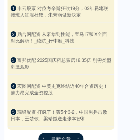
​丰云股票 对位考辛斯狂砍19分，02年易建联
1
接班人征服杜锋，朱芳雨做新决定
​鼎合网配资 从豪华到性能，宝马 i7和iX全面
2
对比解析！_续航_行李厢_科技
​富邦优配 2025国庆档总票房18.35亿 刚需类型
3
刺激观影
​宏图网配资 中美史克终结近40年合资历史！
4
赫力昂完成全资控股
​瑞银配资 打疯了！轰5个3-2，中国男乒击败
5
日本，王楚钦、梁靖崑送走张本智和
最新文章