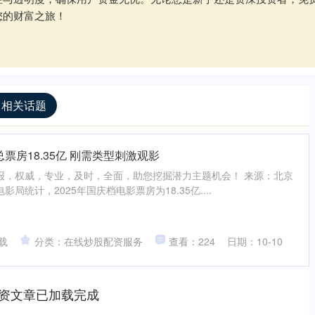
您的财富之旅！
 相关话题
总票房18.35亿 刚需类型刺激观影
报，权威，专业，及时，全面，助您挖掘潜力主题机会！ 来源：北京
影局统计，2025年国庆档电影票房为18.35亿....
载
分类：在线炒股配资服务
查看：224
日期：10-10
资文章已加载完成