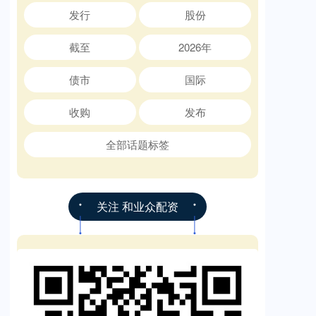
发行
股份
截至
2026年
债市
国际
收购
发布
全部话题标签
关注 和业众配资