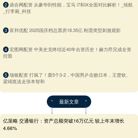
​鼎合网配资 从豪华到性能，宝马 i7和iX全面对比解析！_续航
2
_行李厢_科技
​富邦优配 2025国庆档总票房18.35亿 刚需类型刺激观影
3
​宏图网配资 中美史克终结近40年合资历史！赫力昂完成全资
4
控股
​瑞银配资 打疯了！轰5个3-2，中国男乒击败日本，王楚钦、
5
梁靖崑送走张本智和
最新文章
亿策略 交通银行：资产总额突破16万亿元 较上年末增长
4.66%