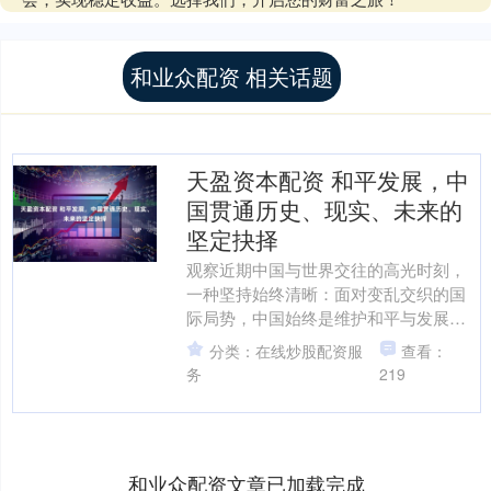
和业众配资 相关话题
天盈资本配资 和平发展，中
国贯通历史、现实、未来的
坚定抉择
观察近期中国与世界交往的高光时刻，
一种坚持始终清晰：面对变乱交织的国
际局势，中国始终是维护和平与发展
的“稳定锚”。 成功举办上海合作组织成
分类：在线炒股配资服
查看：
立以来规模最大的一届峰....
务
219
和业众配资文章已加载完成