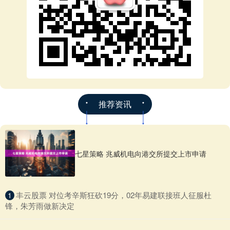
推荐资讯
七星策略 兆威机电向港交所提交上市申请
​丰云股票 对位考辛斯狂砍19分，02年易建联接班人征服杜
1
锋，朱芳雨做新决定