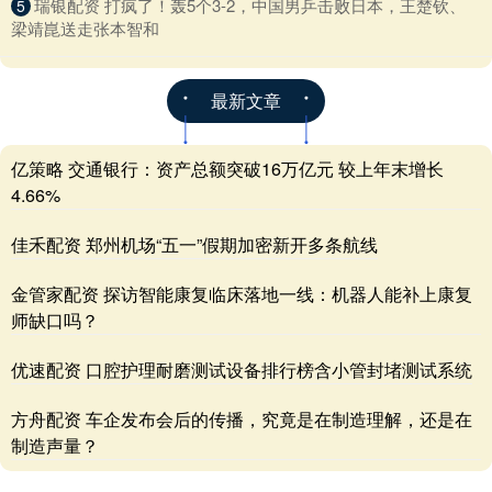
​瑞银配资 打疯了！轰5个3-2，中国男乒击败日本，王楚钦、
5
梁靖崑送走张本智和
最新文章
亿策略 交通银行：资产总额突破16万亿元 较上年末增长
4.66%
佳禾配资 郑州机场“五一”假期加密新开多条航线
金管家配资 探访智能康复临床落地一线：机器人能补上康复
师缺口吗？
优速配资 口腔护理耐磨测试设备排行榜含小管封堵测试系统
方舟配资 车企发布会后的传播，究竟是在制造理解，还是在
制造声量？