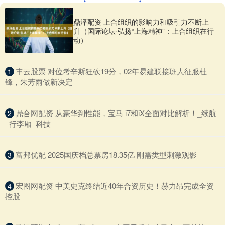
鼎泽配资 上合组织的影响力和吸引力不断上
升（国际论坛·弘扬“上海精神”：上合组织在行
动）
​丰云股票 对位考辛斯狂砍19分，02年易建联接班人征服杜
1
锋，朱芳雨做新决定
​鼎合网配资 从豪华到性能，宝马 i7和iX全面对比解析！_续航
2
_行李厢_科技
​富邦优配 2025国庆档总票房18.35亿 刚需类型刺激观影
3
​宏图网配资 中美史克终结近40年合资历史！赫力昂完成全资
4
控股