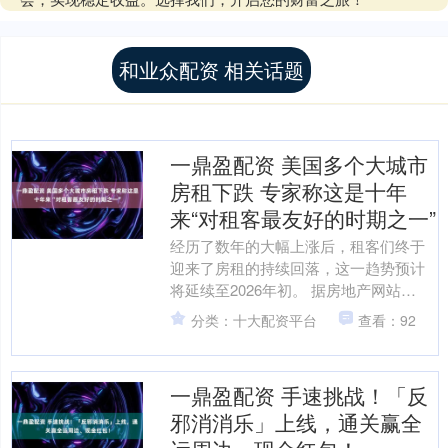
和业众配资 相关话题
一鼎盈配资 美国多个大城市
房租下跌 专家称这是十年
来“对租客最友好的时期之一”
经历了数年的大幅上涨后，租客们终于
迎来了房租的持续回落，这一趋势预计
将延续至2026年初。 据房地产网站
Realtor.com的挂牌数据显示，11月美国
分类：十大配资平台
查看：92
50个最....
一鼎盈配资 手速挑战！「反
邪消消乐」上线，通关赢全