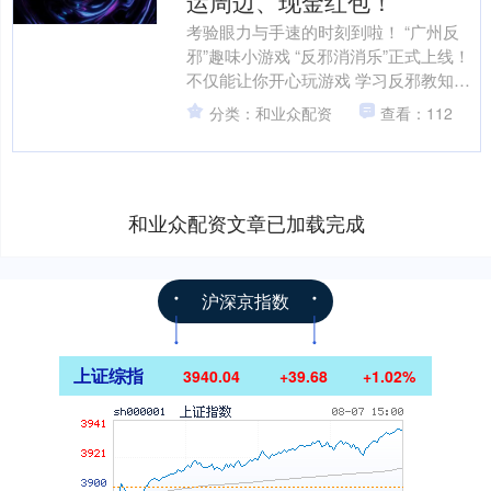
运周边、现金红包！
考验眼力与手速的时刻到啦！ “广州反
邪”趣味小游戏 “反邪消消乐”正式上线！
不仅能让你开心玩游戏 学习反邪教知识
更有全运会吉祥物周边、现金红包等 海
分类：和业众配资
查看：112
量好礼等....
和业众配资文章已加载完成
沪深京指数
上证综指
3940.04
+39.68
+1.02%