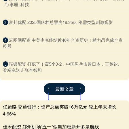
_行李厢_科技
​富邦优配 2025国庆档总票房18.35亿 刚需类型刺激观影
3
​宏图网配资 中美史克终结近40年合资历史！赫力昂完成全资
4
控股
​瑞银配资 打疯了！轰5个3-2，中国男乒击败日本，王楚钦、
5
梁靖崑送走张本智和
最新文章
亿策略 交通银行：资产总额突破16万亿元 较上年末增长
4.66%
佳禾配资 郑州机场“五一”假期加密新开多条航线