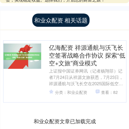
和业众配资 相关话题
亿海配资 祥源通航与沃飞长
空签署战略合作协议 探索“低
空+文旅”商业模式
上证报中国证券网讯（记者杨翔菲）记
者7月24日从祥源文旅获悉，7月23日，
祥源通航与沃飞长空在2025国际低空经
济博览会上签署战略合作协议。双方将
分类：和业众配资
查看：82
围绕eVTOL....
和业众配资文章已加载完成