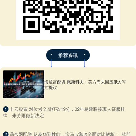
推荐资讯
海通富配资 佩斯科夫：美方尚未回应俄方军
控提议
​丰云股票 对位考辛斯狂砍19分，02年易建联接班人征服杜
1
锋，朱芳雨做新决定
​鼎合网配资 从豪华到性能，宝马 i7和iX全面对比解析！_续航
2