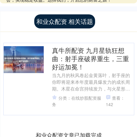
和业众配资 相关话题
真牛所配资 九月星轨狂想
曲：射手座破界重生，三重
好运加冕！
当九月的秋风卷起金黄落叶，射手座的
你即将迎来本年度最具爆发力的成长周
期。木星在命宫持续发力，与火星形成
罕见的"破界合相"，这个九月，你将撕
分类：在线炒股配资服
查看：
掉"随性浪子"的标签，....
务
142
和业众配资文章已加载完成