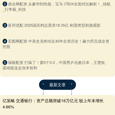
​鼎合网配资 从豪华到性能，宝马 i7和iX全面对比解析！_续航
2
_行李厢_科技
​富邦优配 2025国庆档总票房18.35亿 刚需类型刺激观影
3
​宏图网配资 中美史克终结近40年合资历史！赫力昂完成全资
4
控股
​瑞银配资 打疯了！轰5个3-2，中国男乒击败日本，王楚钦、
5
梁靖崑送走张本智和
最新文章
亿策略 交通银行：资产总额突破16万亿元 较上年末增长
4.66%