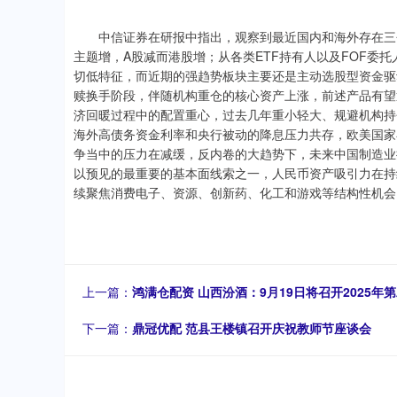
中信证券在研报中指出，观察到最近国内和海外存在三个
主题增，A股减而港股增；从各类ETF持有人以及FOF委
切低特征，而近期的强趋势板块主要还是主动选股型资金驱
赎换手阶段，伴随机构重仓的核心资产上涨，前述产品有望
济回暖过程中的配置重心，过去几年重小轻大、规避机构持
海外高债务资金利率和央行被动的降息压力共存，欧美国家
争当中的压力在减缓，反内卷的大趋势下，未来中国制造业
以预见的最重要的基本面线索之一，人民币资产吸引力在持
续聚焦消费电子、资源、创新药、化工和游戏等结构性机会
上一篇：
鸿满仓配资 山西汾酒：9月19日将召开2025年
下一篇：
鼎冠优配 范县王楼镇召开庆祝教师节座谈会