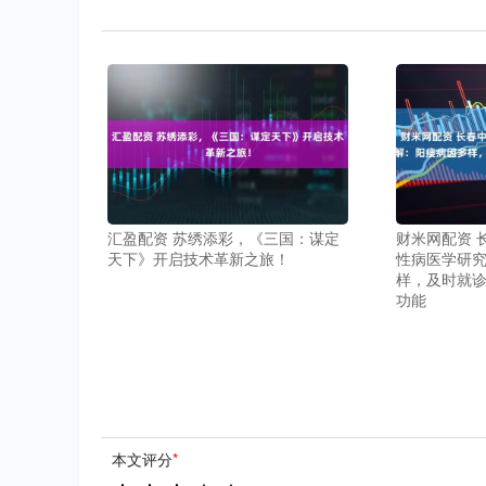
汇盈配资 苏绣添彩，《三国：谋定
财米网配资 
天下》开启技术革新之旅！
性病医学研
样，及时就诊
功能
本文评分
*