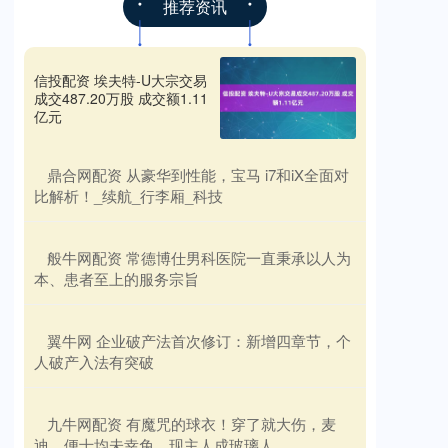
推荐资讯
信投配资 埃夫特-U大宗交易
成交487.20万股 成交额1.11
亿元
​鼎合网配资 从豪华到性能，宝马 i7和iX全面对
比解析！_续航_行李厢_科技
​般牛网配资 常德博仕男科医院一直秉承以人为
本、患者至上的服务宗旨
​翼牛网 企业破产法首次修订：新增四章节，个
人破产入法有突破
​九牛网配资 有魔咒的球衣！穿了就大伤，麦
迪、便士均未幸免，现主人成玻璃人