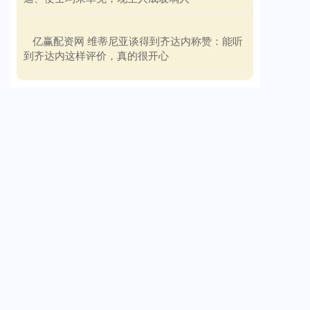
​亿赢配资网 维蒂尼亚谈得到齐达内称赞：能听
到齐达内这样评价，真的很开心