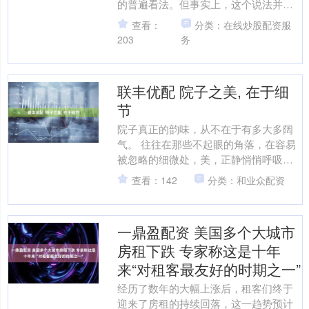
的普遍看法。但事实上，这个说法并不
完全准确，“唯一住房”并非绝对不能强制
查看：
分类：在线炒股配资服
执行。 法律保....
203
务
联丰优配 院子之美, 在于细
节
院子真正的韵味，从不在于有多大多阔
气。 往往在那些不起眼的角落，在容易
被忽略的细微处，美，正静悄悄呼吸
着，生长着。 俯下身，慢下心，才能触
查看：142
分类：和业众配资
到那一份踏实而绵长的温....
一鼎盈配资 美国多个大城市
房租下跌 专家称这是十年
来“对租客最友好的时期之一”
经历了数年的大幅上涨后，租客们终于
迎来了房租的持续回落，这一趋势预计