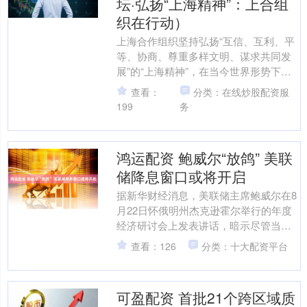
坛·弘扬“上海精神”：上合组
织在行动）
上海合作组织坚持弘扬“互信、互利、平
等、协商、尊重多样文明、谋求共同发
展”的“上海精神”，在当今世界形势下尤
显重要 2025年上海合作组织峰会将于8
查看：
分类：在线炒股配资服
月31日至9....
199
务
鸿运配资 鲍威尔“放鸽” 美联
储降息窗口或将开启
据新华财经消息，美联储主席鲍威尔在8
月22日怀俄明州杰克逊霍尔举行的年度
经济研讨会上发表讲话，暗示尽管当前
美国存在通胀上行风险，但美联储仍可
查看：126
分类：十大配资平台
能在未来数月降息。 ....
可盈配资 首批21个跨区域质