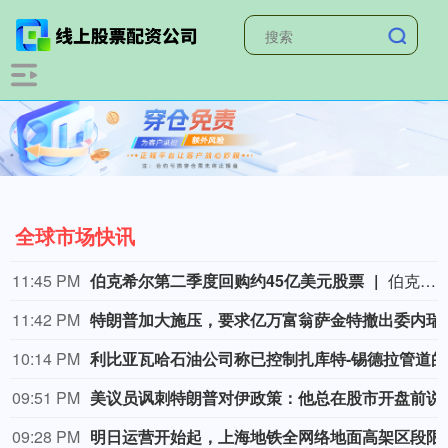
全球市场快讯
11:45 PM
伯克希尔第二季度回购约45亿美元股票
伯克希尔第二季度斥资约45亿美元回购自身股票，并在期内买入近200亿美元股票，显示首席执行官阿贝尔正将公司庞大的现金储备更多投入市场。 伯克希尔第一季度开始回购股票，为一年多来的首次。阿贝尔今年早些时候表示，公司重新启动回购，是因为管理层认为股票的“内在价值”高于其市场价格。 CFRA Research分析师Cathy Seifert表示：“投资者会受到回购举措的鼓舞。这也是Greg接掌公司并彰显其主导地位的一种方式。” 此次股票回购为股东带来了自2021年以来规模最大的季度资本回报。伯克希尔第二季度现金储备降至3655亿美元，低于前一季度的约3970亿美元。
11:42 PM
特朗普加大施压，
10:14 PM
利比
09:51 PM
美议员讽刺特朗普对
09:28 PM
明日运营开始起，上