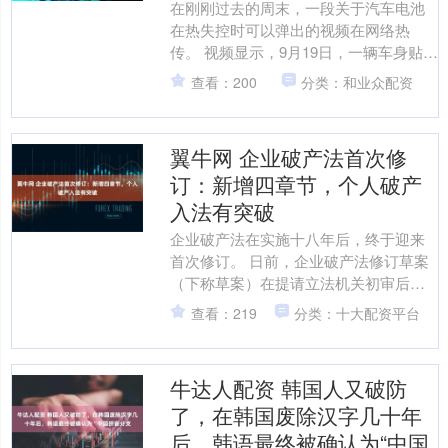
在刚刚过去的周末，一段关于汽车电池
在热失控时可以弹出的视频在网络热
传。 视频显示，9月19日，一辆车身贴着
中国碰撞维修技术中心的汽车演示，该
查看：200
分类：和业众配资
技术能够在电池热失控....
翼牛网 企业破产法首次修
订：新增四章节，个人破产
入法有突破
企业破产法在实施十八年后，终于迎来
首次修订。 日前，企业破产法修订草案
（下称草案）在提请立法机关初审后正
式亮相。草案共16章216条，在现行企业
查看：219
分类：十大配资平台
破产法12章13....
牛达人配资 韩国人又破防
了，在韩国废除汉字几十年
后，韩语最终被确认为“中国