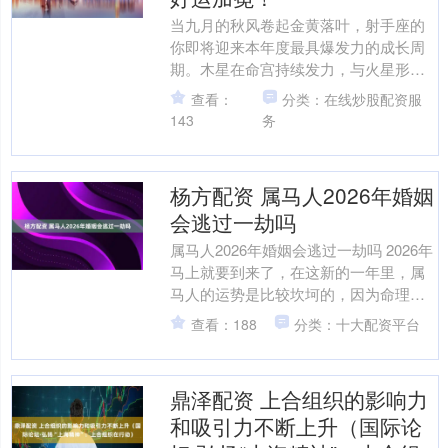
当九月的秋风卷起金黄落叶，射手座的
你即将迎来本年度最具爆发力的成长周
期。木星在命宫持续发力，与火星形成
罕见的"破界合相"，这个九月，你将撕
查看：
分类：在线炒股配资服
掉"随性浪子"的标签，....
143
务
杨方配资 属马人2026年婚姻
会逃过一劫吗
属马人2026年婚姻会逃过一劫吗 2026年
马上就要到来了，在这新的一年里，属
马人的运势是比较坎坷的，因为命理地
支与值年太岁相破，而破太岁会给各方
查看：188
分类：十大配资平台
面运势的发展都....
鼎泽配资 上合组织的影响力
和吸引力不断上升（国际论