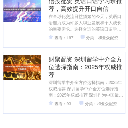
信投配资 英语口语学习班推
荐，高效提升开口自信
在全球化交流日益频繁的今天，英语口
语能力成为许多人职业发展和个人成长
的重要需求。选择合适的英语口语学习
班，能够帮助学习者快速提升开口自
查看：197
分类：和业众配资
信，掌握实用沟通技能。优质....
财聚配资 深圳留学中介全方
位选择指南：2025年权威推
荐
深圳留学中介全方位选择指南：2025年
权威推荐 深圳留学中介全方位选择指
南：2025年权威推荐 深圳作为中国最具
活力的国际都市之一，每年都有大量学
查看：93
分类：和业众配资
子选择海外深造....