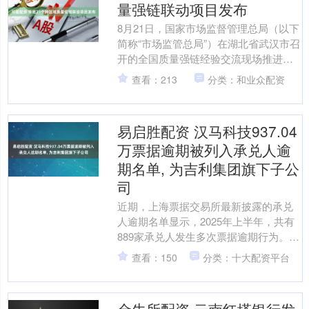
量强链联动项目发布
8月21日，国家市场监督管理总局（以下
简称“市场监管总局”）在湖北省武汉市召
开的全国质量强链经验交流现场推进会
上正式发布首批21个跨区域质量强链联
查看：213
分类：和业众配资
动项目（以下简....
易启胜配资 汉马科技937.04
万票据逾期被列入承兑人逾
期名单, 为吉利集团旗下子公
司
近期，上海票据交易所最新披露的承兑
人逾期名单显示，2025年上半年，共有
889家承兑人发生多次票据逾期行为。其
中，汉马科技集团股份有限公司因票据
查看：150
分类：十大配资平台
承兑逾期余额93....