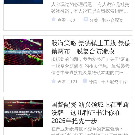
人都玩过的心理话题。 有人说它是社交
破冰神器，有人说它是自我探索指南。
无论你是想看透职场合作模式，还是了
查看：80
分类：和业众配资
解恋爱相处差异....
股海策略 景德镇土工膜 景德
镇两布一膜复合防渗膜
根据您的问题，我为您整理了关于“两布
一膜复合防渗膜”的相关信息。虽然参考
信息中未直接提及景德镇本地的供应
商，但提供了该材料的详细说明及多个
查看：121
分类：十大配资平台
生产厂家的商品信息，可....
国督配资 新兴领域正在重新
洗牌：这几种证书让你在
2025年抢先一步
在产业升级与技术变革的双重驱动下，