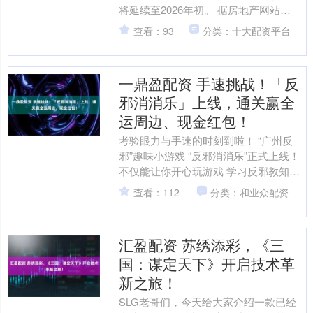
将延续至2026年初。 据房地产网站
Realtor.com的挂牌数据显示，11月美国
查看：93
分类：十大配资平台
50个最....
一鼎盈配资 手速挑战！「反
邪消消乐」上线，通关赢全
运周边、现金红包！
考验眼力与手速的时刻到啦！ “广州反
邪”趣味小游戏 “反邪消消乐”正式上线！
不仅能让你开心玩游戏 学习反邪教知识
更有全运会吉祥物周边、现金红包等 海
查看：112
分类：和业众配资
量好礼等....
汇盈配资 苏绣添彩，《三
国：谋定天下》开启技术革
新之旅！
SLG老哥们，今天给大家介绍一款已经