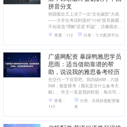
拼音分支
韩国最近又上演了一出“文化破防”大戏
——大学生考试时面对“이해”抓耳挠腮，
不知该选“理解”还是“利益”，活像困在汉
字迷宫里的探索者。这事儿看似小，却
查看：112
分类：十大配资平台
戳破了韩国几....
广盛网配资 暴躁鸭雅思学员
思雨：适当借助靠谱的帮
助，说说我的雅思备考经历
先交代一下背景吧。我四级688，六级
598，都是裸考（属实是没什么备考天
赋）。作文一直是我的软肋，每次写英
语作文都像在挤快用完的牙膏，很难
查看：
分类：在线炒股配资服
受。口语倒还好，以前代....
113
务