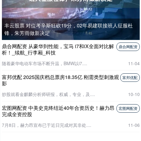
丰云股票 对位考辛斯狂砍19分，02年易建联接班人征服杜
锋，朱芳雨做新决定
鼎合网配资 从豪华到性能，宝马 i7和iX全面对比解
鼎合网配资
析！_续航_行李厢_科技
随着豪华电动车市场不断升温，BMW以i7....
11-04
富邦优配 2025国庆档总票房18.35亿 刚需类型刺激观
富邦优配
影
炒股就看金麒麟分析师研报，权威，专业，及....
10-10
宏图网配资 中美史克终结近40年合资历史！赫力昂
宏图网配资
完成全资控股
7月8日，赫力昂宣布已于近日完成对其非处....
11-06