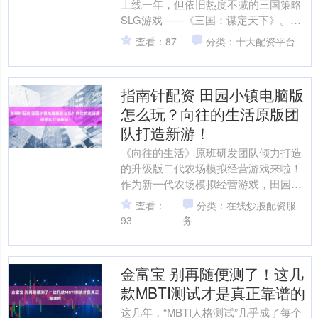
上线一年，但依旧热度不减的三国策略
SLG游戏——《三国：谋定天下》。它
在技术和玩法上的创新，以及和苏绣非
查看：87
分类：十大配资平台
遗的联动，绝对能让大....
指南针配资 田园小镇电脑版
怎么玩？向往的生活原版团
队打造新游！
《向往的生活》原班研发团队倾力打造
的升级版二代农场模拟经营游戏来啦！
作为新一代农场模拟经营游戏，田园小
镇为玩家带来了高度自由和丰富深度的
查看：
分类：在线炒股配资服
乡村生活沉浸感！治愈系....
93
务
金富宝 别再随便测了！这几
款MBTI测试才是真正靠谱的
这几年，“MBTI人格测试”几乎成了每个