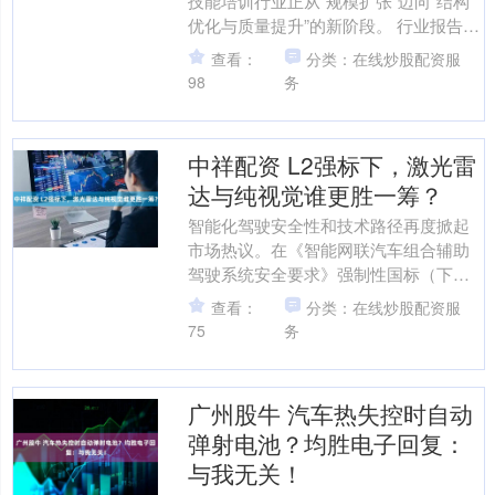
技能培训行业正从“规模扩张”迈向“结构
优化与质量提升”的新阶段。 行业报告显
示，到2029年，中国技能培训市场规模
查看：
分类：在线炒股配资服
将突破2万亿....
98
务
中祥配资 L2强标下，激光雷
达与纯视觉谁更胜一筹？
智能化驾驶安全性和技术路径再度掀起
市场热议。在《智能网联汽车组合辅助
驾驶系统安全要求》强制性国标（下称
L2强标）征求意见中，激光雷达首次纳
查看：
分类：在线炒股配资服
入强标体系中，而随后被....
75
务
广州股牛 汽车热失控时自动
弹射电池？均胜电子回复：
与我无关！