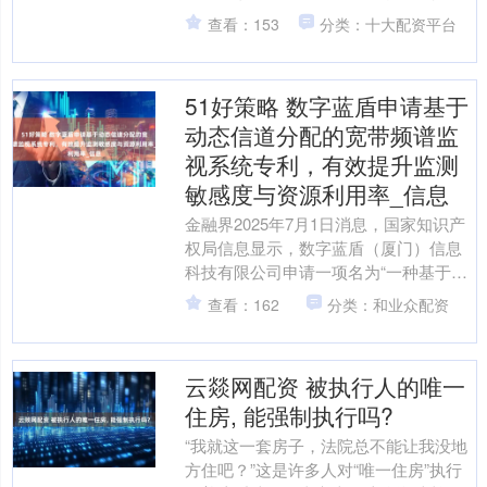
目前已经出现在工信部备案名单当中，
查看：153
分类：十大配资平台
魅族22小屏特别....
51好策略 数字蓝盾申请基于
动态信道分配的宽带频谱监
视系统专利，有效提升监测
敏感度与资源利用率_信息
金融界2025年7月1日消息，国家知识产
权局信息显示，数字蓝盾（厦门）信息
科技有限公司申请一项名为“一种基于动
态信道分配的宽带频谱监视系统”的专
查看：162
分类：和业众配资
利，公开号CN1....
云燚网配资 被执行人的唯一
住房, 能强制执行吗?
“我就这一套房子，法院总不能让我没地
方住吧？”这是许多人对“唯一住房”执行