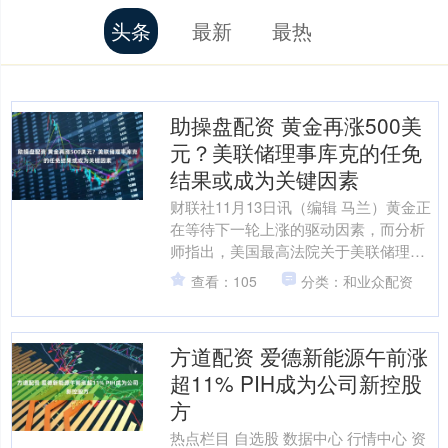
头条
最新
最热
助操盘配资 黄金再涨500美
元？美联储理事库克的任免
结果或成为关键因素
财联社11月13日讯（编辑 马兰）黄金正
在等待下一轮上涨的驱动因素，而分析
师指出，美国最高法院关于美联储理事
库克能否继续任职的辩论可能决定金价
查看：105
分类：和业众配资
近期的走势。 美国....
方道配资 爱德新能源午前涨
超11% PIH成为公司新控股
方
热点栏目 自选股 数据中心 行情中心 资