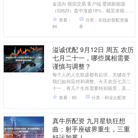
金流向 模拟交易 客户端 爱德新能源
（02623）盘中涨超18%，截至发稿，股
价上涨11.44%，现报4.97港元，成交....
查看：
分类：在线炒股配资服
86
务
溢诚优配 9月12日 周五 农历
七月二十一，哪些属相需要
谨慎与调整？
每个人的人生轨迹都有起伏，关键在于
我们如何应对和调整。今天农历七月二
十一，有几个生肖需要特别留意，及时
调整心态和行为，方能化解不利，迎接
查看：85
分类：和业众配资
好运。 属虎的朋友 今日....
真牛所配资 九月星轨狂想
曲：射手座破界重生，三重
好运加冕！