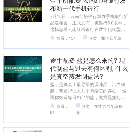
金牛所配资 云南红塔银行发
布新一代手机银行
7月15日，云南红塔银行举办手机银行新
品发布会，正式发布手机银行6.0版本，
这标志着云南红塔银行在数字化转型的
征程中迈出全新的一步。 7月15日，云南
查看：154
分类：和业众配资
红塔银行党....
途牛配资 盐是怎么来的? 现
代制盐与过去有何区别, 什么
是真空蒸发制盐法?
盐，是餐桌上最寻常的调味品，洁白细
腻，普通得让人几乎忽略它的存在。 然
而你知道每日相伴的盐，究竟是如何来
到我们面前的吗？地球诞生之初，海水
查看：
分类：在线炒股配资服
之中已溶解了难以计量的....
91
务