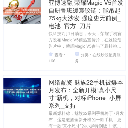
亚博速融 荣耀Magic V5首发
自研鲁班缓震铰链：能吊起
75kg大沙发 强度史无前例_
电池_官方_刀片
快科技7月1日消息，今天，荣耀手机官
方发布Magic V5预热宣传片，在这段预
告片中，荣耀Magic V5参与了悬挂挑
战，绳索的一侧穿过荣耀Magic V5，
查看：
分类：在线炒股配资服
另....
166
务
网络配资 魅族22手机被爆本
月发布：全新开模“真小尺
寸”新机，对标iPhone_小屏_
系列_支持
最新爆料称，魅族22系列手机将于7月发
布，这是魅族全新开模的一款手机，更
有一款“真小尺寸”的小屏特别版！ 该机